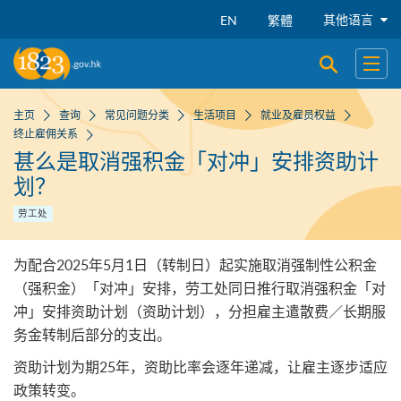
跳到主要内容
其他语言
EN
繁體
开启搜寻
开启
主页
查询
常见问题分类
生活项目
就业及雇员权益
终止雇佣关系
甚么是取消强积金「对冲」安排资助计
划？
劳工处
为配合2025年5月1日（转制日）起实施取消强制性公积金
（强积金）「对冲」安排，劳工处同日推行取消强积金「对
冲」安排资助计划（资助计划），分担雇主遣散费／长期服
务金转制后部分的支出。
资助计划为期25年，资助比率会逐年递减，让雇主逐步适应
政策转变。