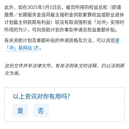
此外，如在2025年5月1日后，雇员所得的权益总和（即遣
散费／长期服务金连同雇主强积金供款累算权益或职业退休
计划雇主供款既有利益）较没有取消强积金「对冲」安排时
所得的为少，可向资助计划办事处申请总权益差额补贴。
有关资助计划及差额补贴的申请资格及方法，可以浏览
援
「冲」易网站
。
这份文件并非法律文件。有关法例条文的诠释，仍以法例原
文为准。
以上资讯对你有用吗？
是
否