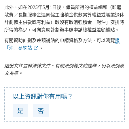
此外，如在2025年5月1日後，僱員所得的權益總和（即遣
散費／長期服務金連同僱主強積金供款累算權益或職業退休
計劃僱主供款既有利益）較沒有取消強積金「對沖」安排時
所得的為少，可向資助計劃辦事處申請總權益差額補貼。
有關資助計劃及差額補貼的申請資格及方法，可以瀏覽
援
「沖」易網站
。
這份文件並非法律文件。有關法例條文的詮釋，仍以法例原
文為準。
以上資訊對你有用嗎？
是
否