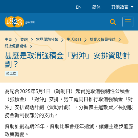
跳到主要內容
其他語言
EN
简体
開啟搜尋
開啟
主頁
查詢
常見問題分類
生活項目
就業及僱員權益
終止僱傭關係
甚麼是取消強積金「對沖」安排資助計
劃？
勞工處
為配合2025年5月1日（轉制日）起實施取消強制性公積金
（強積金）「對沖」安排，勞工處同日推行取消強積金「對
沖」安排資助計劃（資助計劃），分擔僱主遣散費／長期服
務金轉制後部分的支出。
資助計劃為期25年，資助比率會逐年遞減，讓僱主逐步適應
政策轉變。