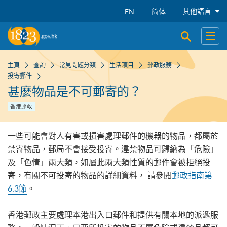
跳到主要內容
其他語言
EN
简体
開啟搜尋
開啟
主頁
查詢
常見問題分類
生活項目
郵政服務
投寄郵件
甚麼物品是不可郵寄的？
香港郵政
一些可能會對人有害或損害處理郵件的機器的物品，都屬於
禁寄物品，郵局不會接受投寄。違禁物品可歸納為「危險」
及「色情」兩大類，如屬此兩大類性質的郵件會被拒絕投
寄，有關不可投寄的物品的詳細資料， 請參閱
郵政指南第
6.3節
。
香港郵政主要處理本港出入口郵件和提供有關本地的派遞服