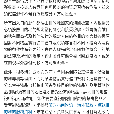
務。一般情況下，只要所投寄的物品不屬危險或違禁品都可
獲收寄。投寄人有責任判斷投寄的物質是否帶有危險，並必
須確信郵件不帶有危險成分，方可投遞。
所有出入口的郵件都得由目的地國家的海關檢查，內載物品
必須按照目的地的規定繳付關稅和接受檢驗，並需符合該目
的地有關商標及其他法律的規定。由於各目的地會就各種原
因對不同物品實行進口管制及稅項亦各有不同，投寄內載貨
物的郵件往海外之前，寄件人應先確定有關郵件符合目的地
的法律及規例的規定，否則郵件可能會被退回或沒收，或須
在關稅以外繳付罰款，方可獲派遞。
此外，很多海外或地方政府，會因為保障公眾健康、涉及目
的地專利等理由，而對某些物品實行進口管制；這些物品可
分為禁寄物品（即禁止郵寄到該目的地的物品）及受管制物
品 (即必須有目的地批准才接受投寄的物品；請向目的地查
詢申請入口詳情)。如你需要查詢個別目的地的禁寄物品／
受管制物品類別，請參閱
郵政指南附錄：海外郵政 – 運送目
的地的服務資料
，唯請注意，資料只供參考，可隨時更改而