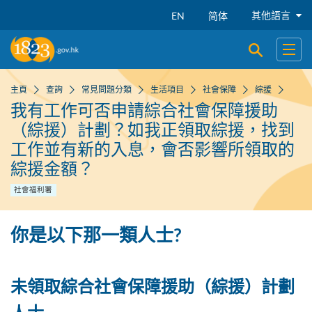
跳到主要內容
其他語言
EN
简体
開啟搜尋
開啟
主頁
查詢
常見問題分類
生活項目
社會保障
綜援
我有工作可否申請綜合社會保障援助
（綜援）計劃？如我正領取綜援，找到
工作並有新的入息，會否影響所領取的
綜援金額？
社會福利署
你是以下那一類人士?
未領取綜合社會保障援助（綜援）計劃