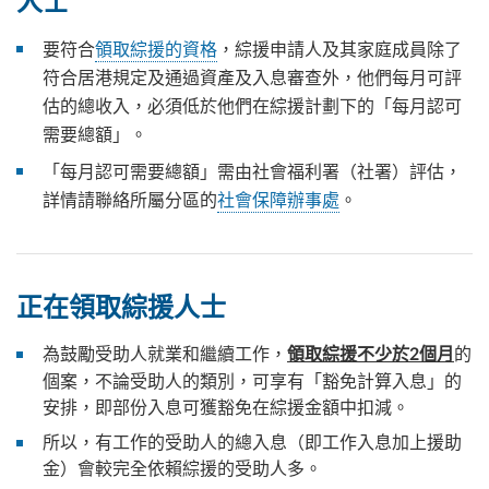
人士
要符合
領取綜援的資格
，
綜援申請人及其家庭成員除了
符合居港規定及通過資產及入息審查外，他們每月可評
估的總收入，必須低於他們在綜援計劃下的
「每月認可
需要總額」
。
「每月認可需要總額」需由社會福利署（社署）評估，
詳情請聯絡所屬分區
的
社會保障辦事處
。
正在領取綜援人士
為鼓勵受助人就業和繼續工作
，
的
領取綜援
不少於
2
個月
個案，不論受助人的類別，可享有「豁免計算入息」的
安排
，即部份入息可獲豁免在綜援金額中扣減。
所以
，
有工作的受助人的總入息（即工作入息加上援助
金）會較完全依賴綜援的受助人多。