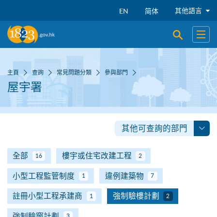
跳到主要內容
其他語言
EN
简体
開啟搜尋
開啟
主頁
查詢
常見問題分類
參與部門
屋宇署
其他可查詢的部門
全部
樓宇或住宅改建工程
16
2
小型工程監管制度
違例建築物
1
7
註冊小型工程承建商
強制驗樓計劃
1
2
強制驗窗計劃
3