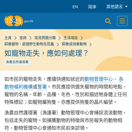
跳到主要內容
其他語言
EN
简体
開啟搜尋
開啟
主頁
查詢
常見問題分類
生活項目
飼養寵物、處理野生動物及昆蟲
飼養或領養動物
如寵物走失，應如何處理？
漁農自然護理署
如市民的寵物走失，應儘快通知就近的
動物管理中心
、
各
動物褔利機構
或
警署
。市民應提供遺失寵物的時間和地點、
寵物的名稱、年齡、品種、毛色、性別和描述牠身體上任何
特殊標記；如寵物屬狗隻，亦應提供狗隻的晶片編號。
漁農自然護理署（漁護署）動物管理中心會捕捉流浪動物，
包括走失的寵物。如捕獲動物的特徵與市民報失的動物相
符，動物管理中心會通知市民前來認領。