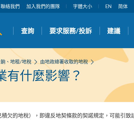
聯絡我們
加入我們的團隊
字體大小
EN
简体
開啟搜尋面板
查詢
要求服務/投訴
建議
差餉、地租/地稅
由地政總署收取的地稅
業有什麼影響？
已積欠的地稅），即違反地契條款的契諾規定，可能引致