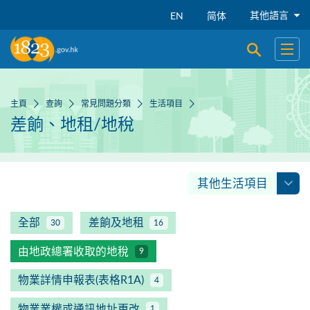
跳到主要內容
其他語言
EN
简体
開啟搜尋
開啟
主頁
查詢
常見問題分類
生活項目
差餉、地租/地稅
其他生活項目
全部
差餉及地租
30
16
由地政總署收取的地稅
9
物業詳情申報表(表格R1A)
4
物業業權或通訊地址更改
1