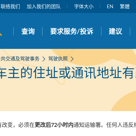
联络我们
加入我们的团队
字体大小
EN
繁體
开启搜寻面板
查询
要求服务/投诉
建议
公共交通及驾驶事务
驾驶执照
车主的住址或通讯地址有
有改变，必须在
通知运输署。任何人违反
更改后72小时内