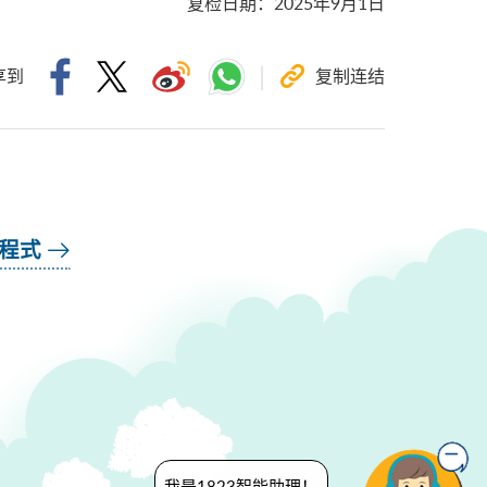
复检日期
：
2025年9月1日
享到
复制连结
用程式
我是1823智能助理！