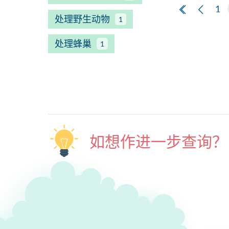
第一页
上一
1
处理野生动物
1
处理蜂巢
1
如想作进一步查询？