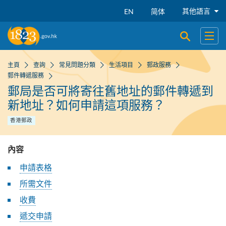
跳到主要內容
其他語言
EN
简体
開啟搜尋
開啟
主頁
查詢
常見問題分類
生活項目
郵政服務
郵件轉遞服務
郵局是否可將寄往舊地址的郵件轉遞到
新地址？如何申請這項服務？
香港郵政
內容
申請表格
所需文件
收費
遞交申請