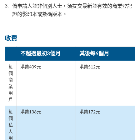
倘申請人並非個別人士，須提交最新並有效的商業登記
證的影印本或數碼版本。
收費
不超過最初3個月
其後每6個月
每
港幣409元
港幣512元
個
商
業
用
戶
每
港幣136元
港幣172元
個
私
人
用