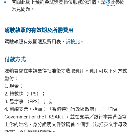
有關此網上預約免試簽發櫃位服務的詳情，請
按此
參閱
常見問題。
駕駛執照的有效期及所需費用
駕駛執照有效期限及費用表，
請按此
。
付款方式
運輸署會在申請獲得批准後才收取費用。費用可以下列方式
繳付：
1. 現金；
2. 轉數快（FPS）；
3. 易辦事 （EPS）；或
4. 劃線支票，抬頭：「香港特別行政區政府」／ 「The
Government of the HKSAR」，並在支票╱銀行本票背面寫
上你的姓名、身分證明文件號碼首 4 個字（包括英文字母及