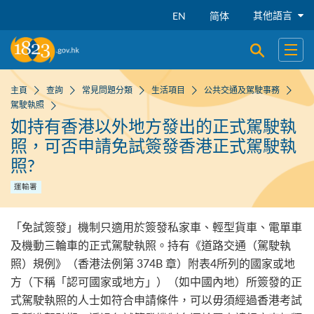
跳到主要內容
其他語言
EN
简体
開啟搜尋
開啟
主頁
查詢
常見問題分類
生活項目
公共交通及駕駛事務
駕駛執照
如持有香港以外地方發出的正式駕駛執
照，可否申請免試簽發香港正式駕駛執
照?
運輸署
「免試簽發」機制只適用於簽發私家車、輕型貨車、電單車
及機動三輪車的正式駕駛執照。持有《道路交通（駕駛執
照）規例》（香港法例第 374B 章）附表4所列的國家或地
方（下稱「認可國家或地方」）（如中國內地）所簽發的正
式駕駛執照的人士如符合申請條件，可以毋須經過香港考試