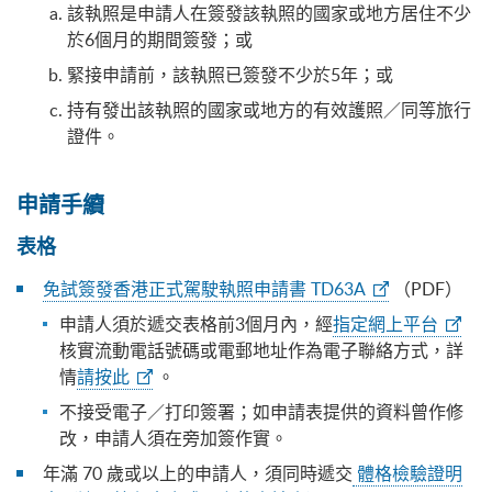
該執照是申請人在簽發該執照的國家或地方居住不少
於6個月的期間簽發；或
緊接申請前，該執照已簽發不少於5年；或
持有發出該執照的國家或地方的有效護照／同等旅行
證件。
申請手續
表格
免試簽發香港正式駕駛執照申請書 TD63A
PDF）
（
申請人須於遞交表格前3個月內，經
指定網上平台
核實流動電話號碼或電郵地址作為電子聯絡方式，詳
情
請按此
。
不接受電子／打印簽署；如申請表提供的資料曾作修
改，申請人須在旁加簽作實。
年滿 70 歲或以上的申請人，須同時遞交
體格檢驗證明