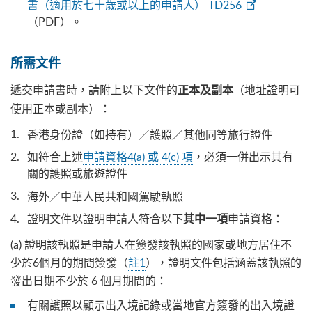
書（適用於七十歲或以上的申請人） TD256
（PDF）。
所需文件
遞交申請書時，
（地址證明可
請附上以下文件的
正本及副本
使用正本或副本）：
香港身份證（如持有）
護照
其他同等旅行證件
／
／
如符合上述
申請資格4(a) 或 4(c) 項
，必須一併出示其有
關的護照或旅遊證件
海外
中華人民共和國駕駛執照
／
證明文件以證明申請人符合以下
申請資格：
其中一項
(a) 證明該執照是申請人在簽發該執照的國家或地方居住不
少於6個月的期間簽發（
註1
），證明文件包括涵蓋該執照的
發出日期不少於 6 個月期間的：
有關護照以顯示出入境記錄或當地官方簽發的出入境證