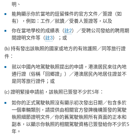
明、
能夠顯示你於當地的逗留條件的官方文件／簽證（如
有），例如：工作／就讀／受養人簽證等，以及
你在當地學校的成績表（
註2
）／受聘公司發給的聘用期
間證明文件等（
註3
）；或
(b) 持有發出該執照的國家或地方的有效護照／同等旅行證
件：
就以中國內地駕駛執照提出的申請，港澳居民來往內地
通行證（俗稱「回鄉證」）／港澳居民內地居住證並不
是同等旅行證件；或
(c) 證明緊接申請前，該執照已簽發不少於5年：
如你的正式駕駛執照沒有顯示初次發出日期／包含多於
一個車輛類別，請提供由相關官方發牌機構簽發的駕駛
執照細節證明文件／你的舊駕駛執照所有頁面的正本和
副本，以顯示你執照的相關駕駛資格已簽發給你不少於5
年。