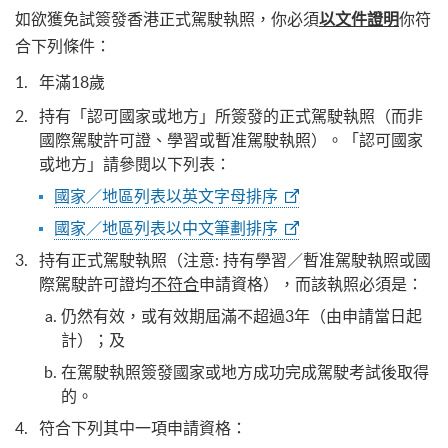
如欲獲免試簽發香港正式駕駛執照，你必須
你符
以文件證明
合下列條件：
年滿18歲
持有「認可國家或地方」所簽發的正式駕駛執照（而非
國際駕駛許可證、學習或暫准駕駛執照）。「認可國家
或地方」請參閱以下列表：
國家／地區列表以英文字母排序
國家／地區列表以中文筆劃排序
持有正式駕駛執照（注意: 持有學習／暫准駕駛執照或國
際駕駛許可證均
不符合
申請資格），而該執照必須是：
仍然有效，或有效期屆滿不超過3年（由申請當日起
計）；及
在駕駛執照簽發國家或地方成功完成駕駛考試後取得
的。
符合下列其中一項申請資格：