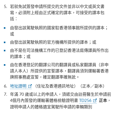
若就免試簽發申請所提交的文件並非以中文或英文書
寫，必須附上經由正式確定的譯本，可接受的譯本包
括：
由發出該駕駛執照的國家駐香港領事館所提供的譯本；
或
由發出該駕駛執照的官方機構所提供的譯本；或
由不是在司法機構工作的已登記香港法庭傳譯員所作出
的譯本；或
由在香港登記的翻譯公司的翻譯員或私家翻譯員（非申
請人本人）所提供的宣誓譯本，翻譯員須到運輸署香港
牌照事務處宣誓，確定翻譯準確無訛。
地址證明
（住址及香港通訊地址）（正本／副本）
年滿 70 歲或以上的申請人，須遞交由註冊醫生於申請前
4個月內簽發的運輸署體格檢驗證明書
TD256
，
正本
證明申請人的體格適宜駕駛所申請的車輛類別