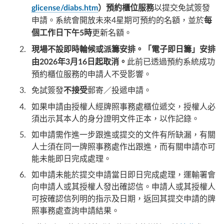
以提交免試簽發
glicense/diabs.htm
）預約櫃位服務
申請。系統會開放未來4星期可預約的名額，並於
每
更新名額。
個工作日下午5時
現場不設即時輪候或派籌安排。「電子即日籌」安排
此前已透過預約系統成功
由2026年3月16日起取消。
預約櫃位服務的申請人不受影響。
免試簽發
郵寄／投遞申請。
不接受
如果申請由授權人經牌照事務處櫃位遞交，授權人必
須出示其本人的身分證明文件正本，以作記錄。
如申請需作進一步跟進或提交的文件有所缺漏，有關
人士須在同一牌照事務處作出跟進，而有關申請亦可
能未能即日完成處理。
如申請未能於提交申請當日即日完成處理，運輸署會
向申請人或其授權人發出確認信。申請人或其授權人
可按確認信列明的指示及日期，返回其提交申請的牌
照事務處查詢申請結果。