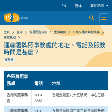
跳到主要內容
其他語言
EN
简体
開啟搜尋
開啟
主頁
查詢
常見問題分類
生活項目
公共交通及駕駛事務
駕駛執照
運輸署牌照事務處的地址、電話及服務
時間是甚麼？
運輸署
各區牌照事
務處
電話
地址
香港牌照事務
2804
香港金鐘道九十五號統一中心三樓
處
2636
九龍牌照事務
2150
九龍長沙灣道三零三號長沙灣政府