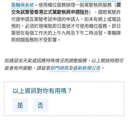
籌輪候系統
。使用櫃位服務辦理一般駕駛執照服務（
提
）、國際駕駛許
交免試簽發香港正式駕駛執照申請
除外
可證申請及駕駛考試申請的申請人，如未有網上或電話
預約，必須於現場取即日籌號才可使用櫃位服務。即日
籌號在每個工作天的上午九時及下午二時派發。車輛牌
照相關服務則不受影響。
如遇惡劣天氣或因應特殊情況而調整服務，以上開放時間可
能會有所變動，請留意
部門網頁
及
最新新聞公告
。
以上資訊對你有用嗎？
是
否