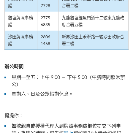
處
7728
合署二樓
觀塘牌照事務
2775
九龍觀塘鯉魚門道十二號東九龍政
處
6835
府合署五樓
沙田牌照事務
2606
新界沙田上禾輋路一號沙田政府合
處
1468
署二樓
辦公時間
星期一至五：上午 9:00 － 下午 5:00（午膳時間照常辦
公）
星期六、日及公眾假期休息。
提提你：
如欲親自或授權代理人到牌照事務處櫃位提交下列申