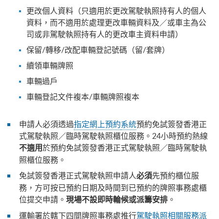
更改個人資料（只適用於更改駕駛執照持有人的個人
資料，而不適用於處理更改車輛資料及／或車主為公
司或非駕駛執照持有人的更改車主資料申請）
保留/轉移/改配車輛登記號碼（留/套牌）
續領車輛牌照
車輛過戶
車輛登記文件複本/車輛牌照複本
申請人必須透過
指定網上預約
系統
預約免試簽發香港正
式駕駛執照／臨時駕駛執照櫃位服務。24小時預約熱線
於預約免試簽發香港正式駕駛執照／臨時駕駛執
不適用
照櫃位服務。
免試簽發香港正式駕駛執照申請人
先預約櫃位服
必須
務，方可按已預約日期及時間到已預約的牌照事務處櫃
位提交申請。
。
現場不設即時輪候或派籌安排
運輸署於轄下四間牌照事務處推行
駕駛執照相關服務派