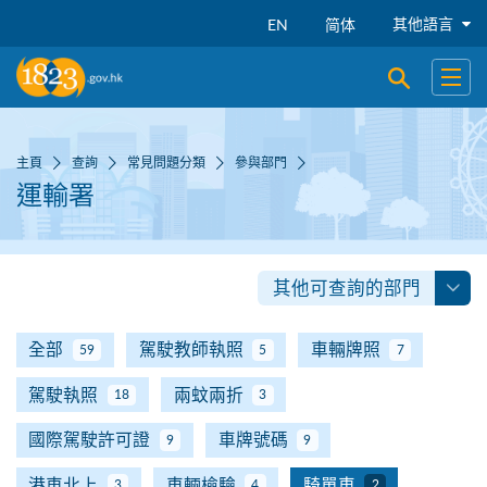
跳到主要內容
其他語言
EN
简体
開啟搜尋
開啟
主頁
查詢
常見問題分類
參與部門
運輸署
其他可查詢的部門
全部
駕駛教師執照
車輛牌照
59
5
7
駕駛執照
兩蚊兩折
18
3
國際駕駛許可證
車牌號碼
9
9
港車北上
車輛檢驗
騎單車
3
4
2