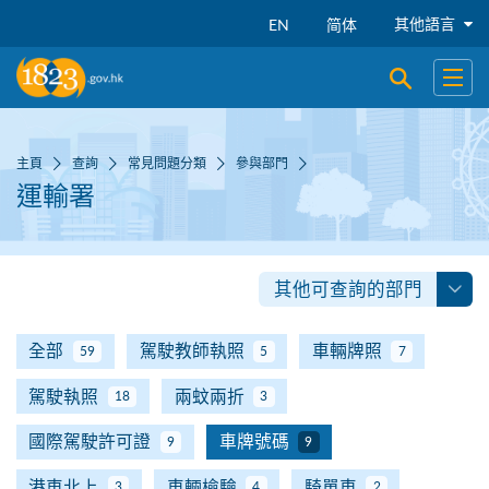
跳到主要內容
其他語言
EN
简体
開啟搜尋
開啟
主頁
查詢
常見問題分類
參與部門
運輸署
其他可查詢的部門
全部
駕駛教師執照
車輛牌照
59
5
7
駕駛執照
兩蚊兩折
18
3
國際駕駛許可證
車牌號碼
9
9
港車北上
車輛檢驗
騎單車
3
4
2