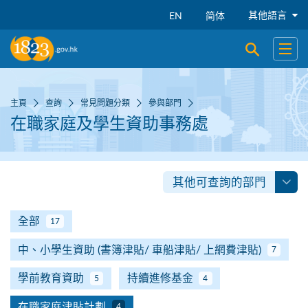
跳到主要內容
其他語言
EN
简体
開啟搜尋
開啟
主頁
查詢
常見問題分類
參與部門
在職家庭及學生資助事務處
其他可查詢的部門
全部
17
中、小學生資助 (書簿津貼/ 車船津貼/ 上網費津貼)
7
學前教育資助
持續進修基金
5
4
在職家庭津貼計劃
4