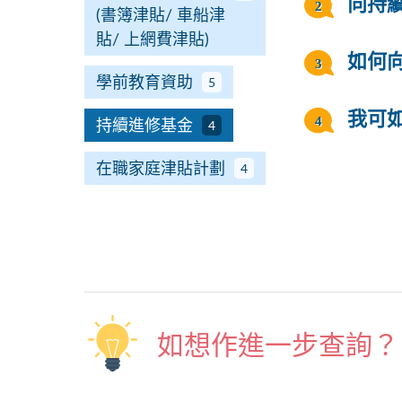
向持
(書簿津貼/ 車船津
貼/ 上網費津貼)
如何
學前教育資助
5
我可
持續進修基金
4
在職家庭津貼計劃
4
如想作進一步查詢？