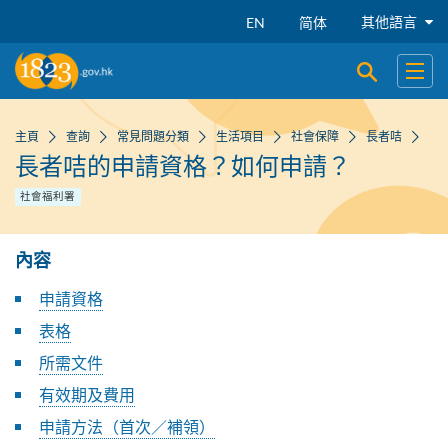
跳到主要內容
其他語言
EN
简体
開啟搜尋
開啟
主頁
查詢
常見問題分類
生活項目
社會保障
長者咭
長者咭的申請資格？如何申請？
社會福利署
內容
申請資格
表格
所需文件
有效期及費用
申請方法（首次／補領）