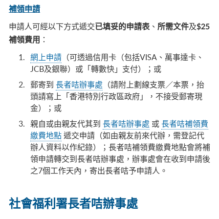
補領申請
申請人可經以下方式遞交
、
及
已填妥的申請表
所需文件
$25
：
補領費用
網上申請
（可透過信用卡（包括VISA、萬事達卡、
JCB及銀聯）或「轉數快」支付）；或
郵寄到
長者咭辦事處
（請附上劃線支票／本票，抬
頭請寫上「香港特別行政區政府」，不接受郵寄現
金）；或
親自或由親友代其到
長者咭辦事處
或
長者咭補領費
繳費地點
遞交申請（如由親友前來代辦，需登記代
辦人資料以作紀錄）；長者咭補領費繳費地點會將補
領申請轉交到長者咭辦事處，辦事處會在收到申請後
之7個工作天內，寄出長者咭予申請人。
社會福利署長者咭辦事處