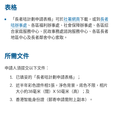
表格
「長者咭計劃申請表格」可於
社署網頁
下載，或到
長者
咭辦事處
、各區福利辦事處、社會保障辦事處、各區綜
合家庭服務中心、民政事務處諮詢服務中心、各區長者
地區中心及長者鄰舍中心索取。
所需文件
申請人須提交以下文件：
已填妥的「長者咭計劃申請表格」；
近半年彩色證件相1張，淨色背景，底色不限，相片
大小約38毫米（闊）X 50毫米（高）；及
香港智能身份證（郵寄申請需附上副本）。