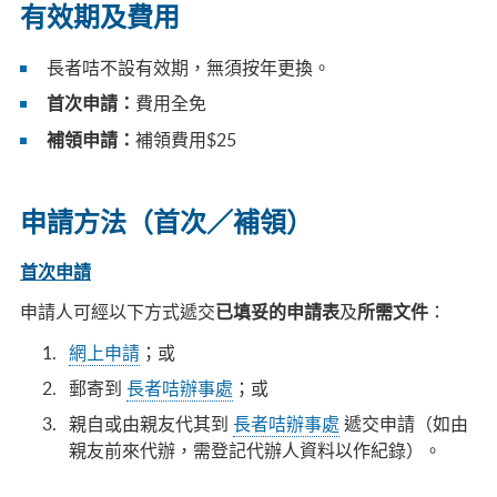
有效期及費用
長者咭不設有效期，無須按年更換。
費用全免
首次申請：
補領費用$25
補領申請：
申請方法（首次／補領）
首次申請
申請人可經以下方式遞交
及
：
已填妥的申請表
所需文件
網上申請
；或
郵寄到
長者咭辦事處
；或
親自或由親友代其到
長者咭辦事處
遞交申請（如由
親友前來代辦，需登記代辦人資料以作紀錄）。