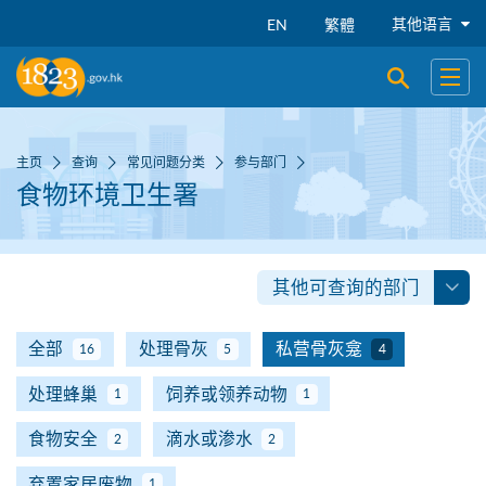
跳到主要内容
其他语言
EN
繁體
开启搜寻
开启
主页
查询
常见问题分类
参与部门
食物环境卫生署
其他可查询的部门
全部
处理骨灰
私营骨灰龛
16
5
4
处理蜂巢
饲养或领养动物
1
1
食物安全
滴水或渗水
2
2
弃置家居废物
1