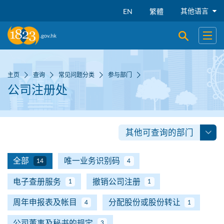
跳到主要内容
其他语言
EN
繁體
开启搜寻
开启
主页
查询
常见问题分类
参与部门
公司注册处
其他可查询的部门
全部
唯一业务识别码
14
4
电子查册服务
撤销公司注册
1
1
周年申报表及帐目
分配股份或股份转让
4
1
公司董事及秘书的规定
3