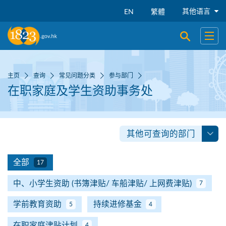
跳到主要内容
其他语言
EN
繁體
开启搜寻
开启
主页
查询
常见问题分类
参与部门
在职家庭及学生资助事务处
其他可查询的部门
全部
17
中、小学生资助 (书簿津贴/ 车船津贴/ 上网费津贴)
7
学前教育资助
持续进修基金
5
4
在职家庭津贴计划
4