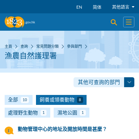
跳到主要內容
其他語言
EN
简体
開啟搜尋
開啟
主頁
查詢
常見問題分類
參與部門
漁農自然護理署
其他可查詢的部門
全部
飼養或領養動物
10
8
處理野生動物
濕地公園
1
1
動物管理中心的地址及開放時間是甚麼？