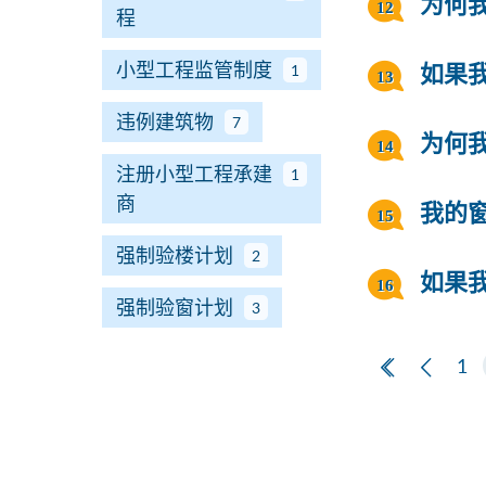
为何
程
小型工程监管制度
1
如果
违例建筑物
7
为何
注册小型工程承建
1
商
我的
强制验楼计划
2
如果
强制验窗计划
3
第一页
上一
1