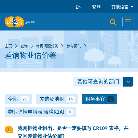
跳到主要内容
其他语言
EN
繁體
开启搜寻
开启
主页
查询
常见问题分类
参与部门
差饷物业估价署
其他可查询的部门
全部
差饷及地租
租务事宜
21
16
1
物业详情申报表(表格R1A)
4
我刚把物业租出，是否一定要填写 CR109 表格，并
交回差饷物业估价署？