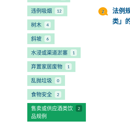
违例吸烟
法例
12
类」的
树木
4
斜坡
6
水浸或渠道淤塞
1
弃置家居废物
1
乱抛垃圾
0
食物安全
2
售卖或供应酒类饮
2
品规例