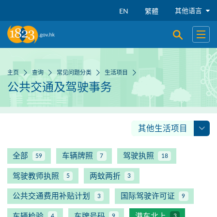
跳到主要内容
其他语言
EN
繁體
开启搜寻
开启
主页
查询
常见问题分类
生活项目
公共交通及驾驶事务
其他生活项目
全部
车辆牌照
驾驶执照
59
7
18
驾驶教师执照
两蚊两折
5
3
公共交通费用补贴计划
国际驾驶许可证
3
9
车辆检验
车牌号码
港车北上
4
9
3