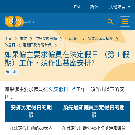
跳到主要內容
其他語言
EN
简体
開啟搜尋
開啟
主頁
查詢
常見問題分類
生活項目
就業及僱員權益
休息日、法定假日及有薪年假
如果僱主要求僱員在法定假日 （勞工假
期）工作，須作出甚麼安排?
勞工處
如果僱主要求僱員在
法定假日
工作，須作出以下的安
排：
安排另定假日的期
預先通知僱員另定假日的期
限
限
在法定假日前的60天內
在另定假日最少48小時前通知僱員