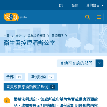
跳到主要內容
其他語言
EN
简体
開啟搜尋
開啟
主頁
查詢
常見問題分類
參與部門
衞生署控煙酒辦公室
其他可查詢的部門
全部
違例吸煙
14
12
售賣或供應酒類飲品規例
2
根據法例規定，如處所或店舖內售賣或供應酒類飲
品，均需要展示訂明通知。法例就訂明通知的內容...