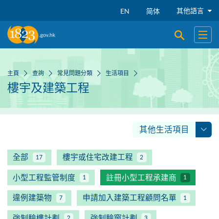
跳到主要內容
其他語言
EN
简体
開啟搜尋
開啟
主頁
查詢
常見問題分類
生活項目
樓宇及建築工程
其他生活項目
全部
樓宇或住宅改建工程
17
2
小型工程監管制度
註冊小型工程承建商
1
1
違例建築物
申請加入建築工程顧問名單
7
1
強制驗樓計劃
強制驗窗計劃
2
3