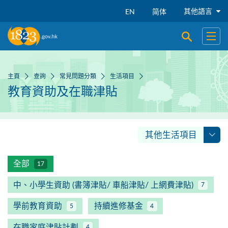
跳到主要內容
其他語言
EN
简体
開啟搜尋
開啟
主頁
查詢
常見問題分類
生活項目
教育資助及在職津貼
其他生活項目
全部
17
中、小學生資助 (書簿津貼/ 車船津貼/ 上網費津貼)
7
學前教育資助
持續進修基金
5
4
在職家庭津貼計劃
4