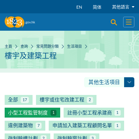
跳到主要內容
其他語言
EN
简体
開啟搜尋
開啟
主頁
查詢
常見問題分類
生活項目
樓宇及建築工程
其他生活項目
全部
樓宇或住宅改建工程
17
2
小型工程監管制度
註冊小型工程承建商
1
1
違例建築物
申請加入建築工程顧問名單
7
1
強制驗樓計劃
強制驗窗計劃
2
3