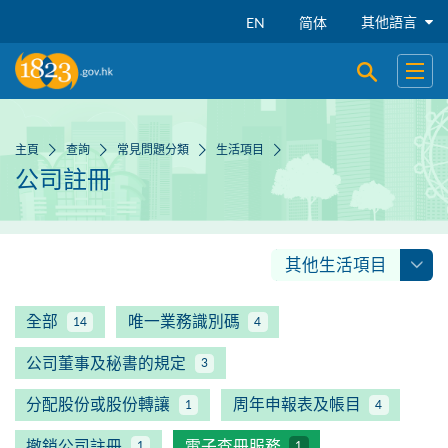
跳到主要內容
其他語言
EN
简体
開啟搜尋
開啟
主頁
查詢
常見問題分類
生活項目
公司註冊
其他生活項目
全部
唯一業務識別碼
14
4
公司董事及秘書的規定
3
分配股份或股份轉讓
周年申報表及帳目
1
4
撤銷公司註冊
電子查冊服務
1
1