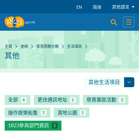
跳到主要內容
其他語言
EN
简体
開啟搜尋
開啟
主頁
查詢
常見問題分類
生活項目
其他
其他生活項目
全部
更改通訊地址
慈善籌款活動
6
1
2
操作遊樂船隻
濕地公園
1
1
1823參與部門資訊
1