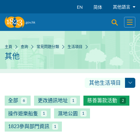
跳到主要內容
其他語言
EN
简体
開啟搜尋
開啟
主頁
查詢
常見問題分類
生活項目
其他
其他生活項目
全部
更改通訊地址
慈善籌款活動
6
1
2
操作遊樂船隻
濕地公園
1
1
1823參與部門資訊
1