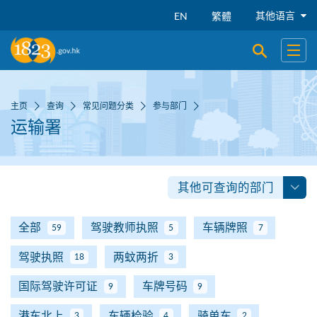
跳到主要内容
其他语言
EN
繁體
开启搜寻
开启
主页
查询
常见问题分类
参与部门
运输署
其他可查询的部门
全部
驾驶教师执照
车辆牌照
59
5
7
驾驶执照
两蚊两折
18
3
国际驾驶许可证
车牌号码
9
9
港车北上
车辆检验
骑单车
3
4
2