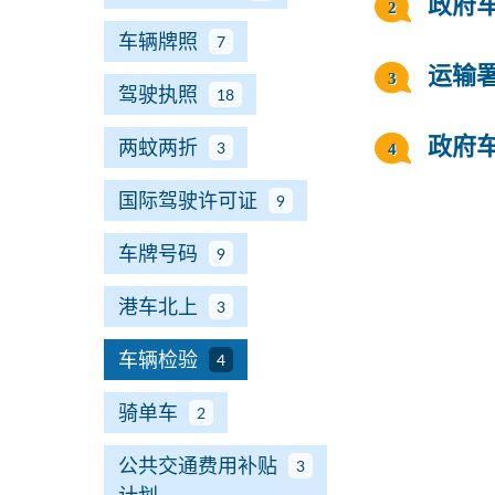
政府
车辆牌照
7
运输
驾驶执照
18
两蚊两折
政府
3
国际驾驶许可证
9
车牌号码
9
港车北上
3
车辆检验
4
骑单车
2
公共交通费用补贴
3