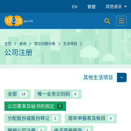
跳到主要内容
其他语言
EN
繁體
开启搜寻
开启
主页
查询
常见问题分类
生活项目
公司注册
其他生活项目
全部
唯一业务识别码
14
4
公司董事及秘书的规定
3
分配股份或股份转让
周年申报表及帐目
1
4
撤销公司注册
电子查册服务
1
1