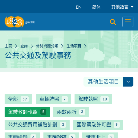
跳到主要內容
其他語言
EN
简体
開啟搜尋
開啟
主頁
查詢
常見問題分類
生活項目
公共交通及駕駛事務
其他生活項目
全部
車輛牌照
駕駛執照
59
7
18
駕駛教師執照
兩蚊兩折
5
3
公共交通費用補貼計劃
國際駕駛許可證
3
9
車輛檢驗
車牌號碼
港車北上
4
9
3