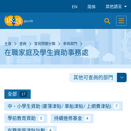
跳到主要內容
其他語言
EN
简体
開啟搜尋
開啟
主頁
查詢
常見問題分類
參與部門
在職家庭及學生資助事務處
其他可查詢的部門
全部
17
中、小學生資助 (書簿津貼/ 車船津貼/ 上網費津貼)
7
學前教育資助
持續進修基金
5
4
在職家庭津貼計劃
4