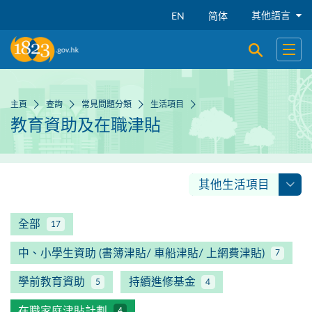
跳到主要內容
其他語言
EN
简体
開啟搜尋
開啟
主頁
查詢
常見問題分類
生活項目
教育資助及在職津貼
其他生活項目
全部
17
中、小學生資助 (書簿津貼/ 車船津貼/ 上網費津貼)
7
學前教育資助
持續進修基金
5
4
在職家庭津貼計劃
4