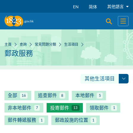
跳到主要內容
其他語言
EN
简体
開啟搜尋
開啟
主頁
查詢
常見問題分類
生活項目
郵政服務
其他生活項目
全部
追查郵件
本地郵件
16
8
5
非本地郵件
投寄郵件
領取郵件
7
13
1
郵件轉遞服務
郵政設施的位置
1
1