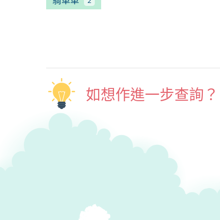
騎單車
2
如想作進一步查詢？