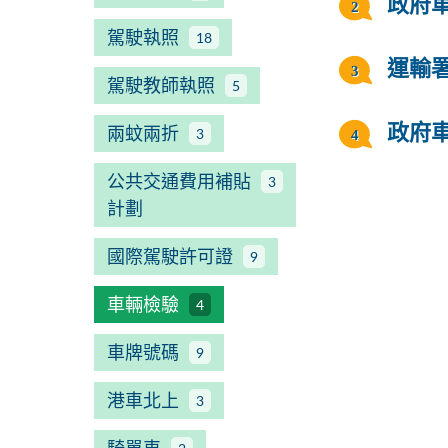
政府
駕駛執照
18
運輸
駕駛教師執照
5
兩蚊兩折
政府
3
公共交通費用補貼
3
計劃
國際駕駛許可證
9
車輛檢驗
4
車牌號碼
9
港車北上
3