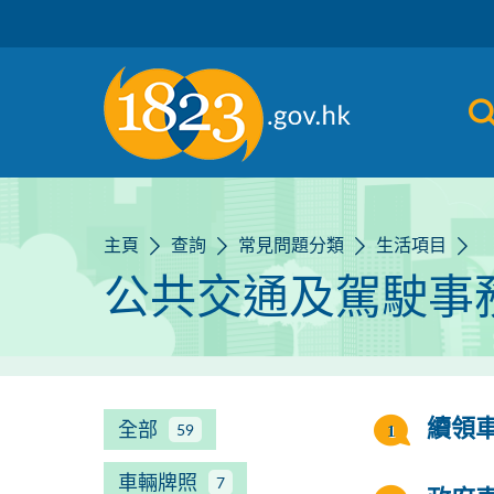
跳到主要內容
主頁
查詢
常見問題分類
生活項目
公共交通及駕駛事
全部
續領
59
車輛牌照
7