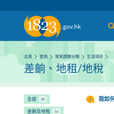
跳到主要內容
主頁
查詢
常見問題分類
生活項目
差餉、地租/地稅
全部
我如
30
差餉及地租
16