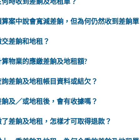
於何時收到差餉及地租單？
預算案中說會寬減差餉，但為何仍然收到差餉單
繳交差餉和地租？
計算物業的應繳差餉及地租額?
查詢差餉及地租帳目資料或結欠？
差餉及／或地租後，會有收據嗎？
繳了差餉及地租，怎樣才可取得退款？