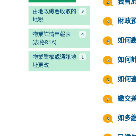
我會
由地政總署收取的
9
地稅
財政
物業詳情申報表
4
如何
(表格R1A)
物業業權或通訊地
1
如何
址更改
如何
繳交
如多