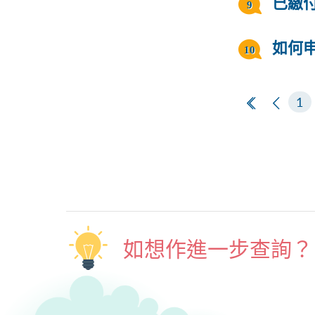
已繳
如何
第一頁
上一
1
如想作進一步查詢？