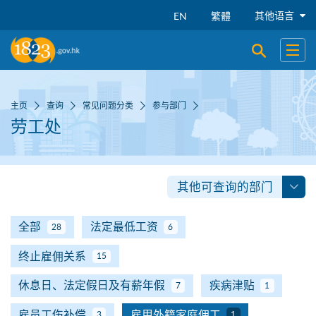
跳到主要内容
其他语言
EN
繁體
开启搜寻
开启
主页
查询
常见问题分类
参与部门
劳工处
其他可查询的部门
全部
法定最低工资
28
6
终止雇佣关系
15
休息日、法定假日及有薪年假
疾病津贴
7
1
雇员工伤补偿
雇用外籍家庭佣工
3
1