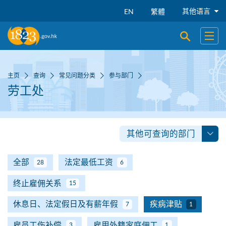
跳到主要内容
其他语言
EN
繁體
开启搜寻
开启
主页
查询
常见问题分类
参与部门
劳工处
其他可查询的部门
全部
法定最低工资
28
6
终止雇佣关系
15
休息日、法定假日及有薪年假
疾病津贴
7
1
雇员工伤补偿
雇用外籍家庭佣工
3
1