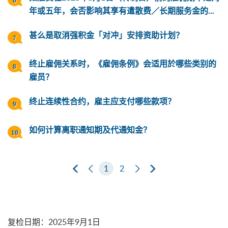
年或五年，会否影响其享有遣散费／长期服务金的...
甚么是取消强积金「对冲」安排资助计划？
终止雇佣关系时，《雇佣条例》会适用於哪些类别的
雇员？
终止连续性合约，雇主应支付哪些款项？
如何计算离职通知期及代通知金？
第一页
上一页
1
2
下一页
最后一页
复检日期
：
2025年9月1日