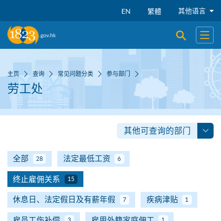
跳到主要内容
其他语言
EN
繁體
开启搜寻
开启
主页
查询
常见问题分类
参与部门
劳工处
其他可查询的部门
全部
法定最低工资
28
6
终止雇佣关系
15
休息日、法定假日及有薪年假
疾病津贴
7
1
雇员工伤补偿
雇用外籍家庭佣工
3
1