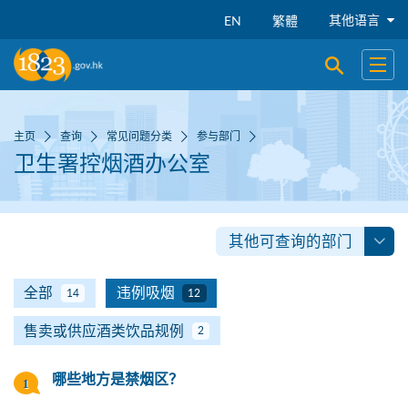
跳到主要内容
其他语言
EN
繁體
开启搜寻
开启
主页
查询
常见问题分类
参与部门
卫生署控烟酒办公室
其他可查询的部门
全部
违例吸烟
14
12
售卖或供应酒类饮品规例
2
哪些地方是禁烟区？