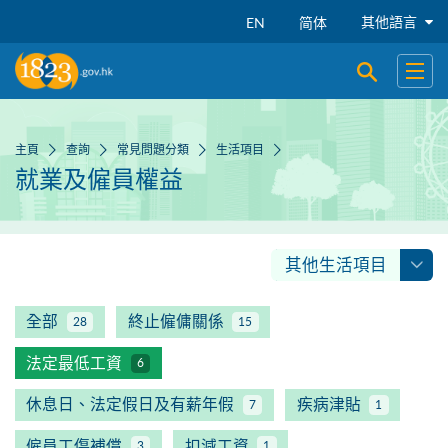
跳到主要內容
其他語言
EN
简体
開啟搜尋
開啟
主頁
查詢
常見問題分類
生活項目
就業及僱員權益
其他生活項目
全部
終止僱傭關係
28
15
法定最低工資
6
休息日、法定假日及有薪年假
疾病津貼
7
1
僱員工傷補償
扣減工資
3
1