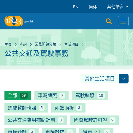
跳到主要內容
其他語言
EN
简体
開啟搜尋
開啟
主頁
查詢
常見問題分類
生活項目
公共交通及駕駛事務
其他生活項目
全部
車輛牌照
駕駛執照
59
7
18
駕駛教師執照
兩蚊兩折
5
3
公共交通費用補貼計劃
國際駕駛許可證
3
9
車輛檢驗
車牌號碼
港車北上
4
9
3